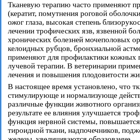
Тканевую терапию часто применяют пр
(кератит, помутнения роговой оболочки
ожог глаза, высокая степень близорукос
лечении трофических язв, язвенной бол
хронических болезней мочеполовых ор
келоидных рубцов, бронхиальной астме
применяют для профилактики кожных 
лучевой терапии. В ветеринарии приме
лечения и повышения плодовитости жи
В настоящее время установлено, что тк
стимулирующе и нормализующе действ
различные функции животного организ
результате ее влияния улучшается тро
функция нервной системы, повышаетс
тироидной ткани, надпочечников, под
железы, увеличиваются образование