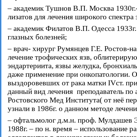
– академик Тушнов В.П. Москва 1930г.
лизатов для лечения широкого спектра
– академик Филатов В.П. Одесса 1933г.
глазных болезней;
– врач- хирург Румянцев Г.Е. Ростов-на
лечение трофических язв, облитериру
эндартериита, язвы желудка, бронхиал
даже применение при онкопатологии. О
выздоровевших от рака матки IVст. п
данный вид лечения преподаватель по
Ростовского Мед Института( от неё пе
узнали в 1986г. о данном методе лечени
– офтальмолог д.м.н. проф. Мулдашев Э
1988г. – по н. время – использование 