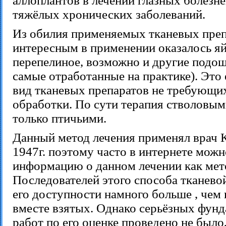
аллоплантов в лечении глазных болезне
тяжёлых хронических заболеваний.
Из обилия применяемых тканевых преп
интересным в применении оказалось я
перепелиное, возможно и другие подош
самые отработанные на практике). Это
вид тканевых препаратов не требующи
обработки. По сути терапия стволовым
только птичьими.
Данный метод лечения применял врач 
1947г. поэтому часто в интернете можн
информацию о данном лечении как мет
Последователей этого способа тканево
его доступности намного больше , чем
вместе взятых. Однако серьёзных фун
работ по его оценке проведено не было