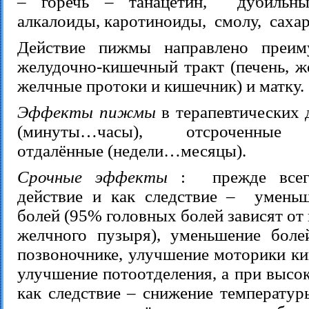
– горечь – танацетин, дубильн
алкалоиды, каротиноиды, смолу, сахар
Действие пижмы направлено преим
желудочно-кишечный тракт (печень, ж
желчные протоки и кишечник) и матку.
Эффекты пижмы
в терапевтических 
(минуты…часы), отсроченные 
отдалённые (недели…месяцы).
Срочные эффекты
: прежде всего
действие и как следствие – умень
болей (95% головных болей зависят от
желчного пузыря), уменьшение боле
позвоночнике, улучшение моторики ки
улучшение потоотделения, а при высо
как следствие – снижение температур