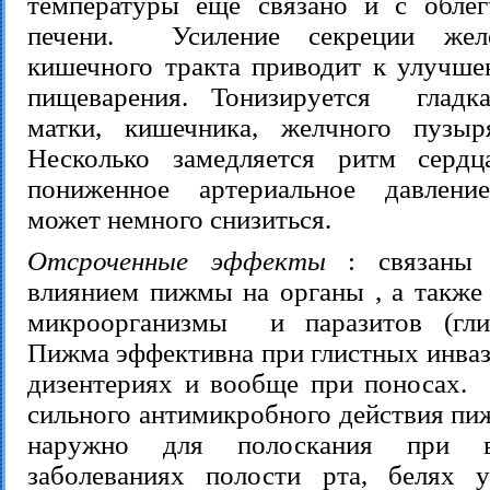
температуры ещё связано и с обле
печени. Усиление секреции желё
кишечного тракта приводит к улучше
пищеварения. Тонизируется гладка
матки, кишечника, желчного пузыр
Несколько замедляется ритм сердц
пониженное артериальное давлени
может немного снизиться.
Отсроченные эффекты
: связаны 
влиянием пижмы на органы , а также
микроорганизмы и паразитов (глис
Пижма эффективна при глистных инваз
дизентериях и вообще при поносах. 
сильного антимикробного действия пи
наружно для полоскания при во
заболеваниях полости рта, белях 